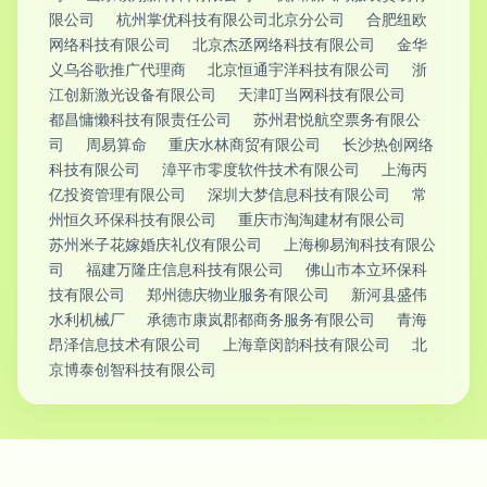
限公司
杭州掌优科技有限公司北京分公司
合肥纽欧
网络科技有限公司
北京杰丞网络科技有限公司
金华
义乌谷歌推广代理商
北京恒通宇洋科技有限公司
浙
江创新激光设备有限公司
天津叮当网科技有限公司
都昌慵懒科技有限责任公司
苏州君悦航空票务有限公
司
周易算命
重庆水林商贸有限公司
长沙热创网络
科技有限公司
漳平市零度软件技术有限公司
上海丙
亿投资管理有限公司
深圳大梦信息科技有限公司
常
州恒久环保科技有限公司
重庆市淘淘建材有限公司
苏州米子花嫁婚庆礼仪有限公司
上海柳易洵科技有限公
司
福建万隆庄信息科技有限公司
佛山市本立环保科
技有限公司
郑州德庆物业服务有限公司
新河县盛伟
水利机械厂
承德市康岚郡都商务服务有限公司
青海
昂泽信息技术有限公司
上海章闵韵科技有限公司
北
京博泰创智科技有限公司